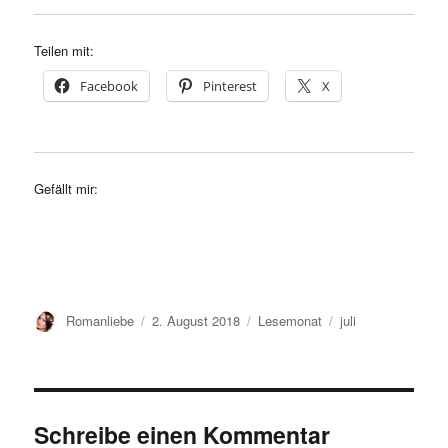
Teilen mit:
Facebook
Pinterest
X
Gefällt mir:
Autor
Veröffentlicht
Kategorien
Schlagwörter
Romanliebe
2. August 2018
Lesemonat
juli
am
Schreibe einen Kommentar