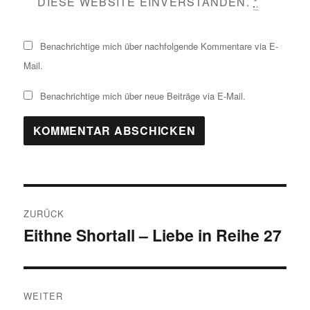
DIESE WEBSITE EINVERSTANDEN.
*
Benachrichtige mich über nachfolgende Kommentare via E-
Mail.
Benachrichtige mich über neue Beiträge via E-Mail.
Beitragsnavigation
ZURÜCK
Eithne Shortall – Liebe in Reihe 27
Vorheriger
Beitrag:
WEITER