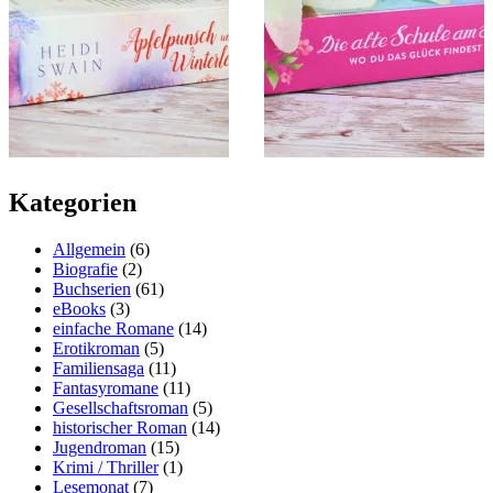
Kategorien
Allgemein
(6)
Biografie
(2)
Buchserien
(61)
eBooks
(3)
einfache Romane
(14)
Erotikroman
(5)
Familiensaga
(11)
Fantasyromane
(11)
Gesellschaftsroman
(5)
historischer Roman
(14)
Jugendroman
(15)
Krimi / Thriller
(1)
Lesemonat
(7)