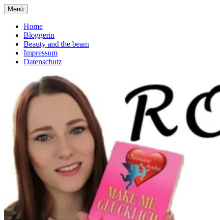
Zum
Menü
Romanliebe
deutscher Buchblog über Romane
Inhalt
springen
Home
Bloggerin
Beauty and the beam
Impressum
Datenschutz