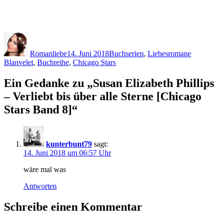
Autor
Veröffentlicht
Kategorien
Schlagwö
am
Romanliebe
14. Juni 2018
Buchserien
,
Liebesromane
Blanvelet
,
Buchreihe
,
Chicago Stars
Ein Gedanke zu „Susan Elizabeth Phillips
– Verliebt bis über alle Sterne [Chicago
Stars Band 8]“
kunterbunt79
sagt:
14. Juni 2018 um 06:57 Uhr
wäre mal was
Antworten
Schreibe einen Kommentar