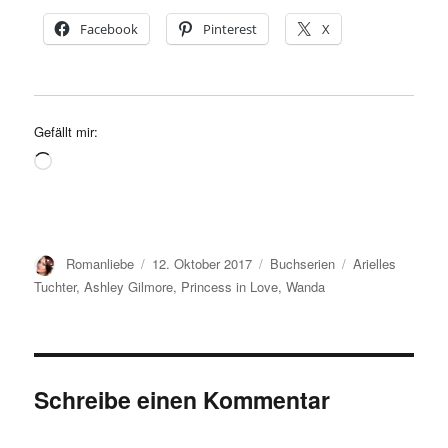
Facebook
Pinterest
X
Gefällt mir:
Wird
geladen …
Autor
Veröffentlicht
Kategorien
Schlagwörter
Romanliebe
12. Oktober 2017
Buchserien
Arielles
am
Tuchter
,
Ashley Gilmore
,
Princess in Love
,
Wanda
Schreibe einen Kommentar