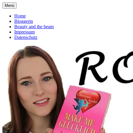
Zum
Menü
Romanliebe
deutscher Buchblog über Romane
Inhalt
springen
Home
Bloggerin
Beauty and the beam
Impressum
Datenschutz