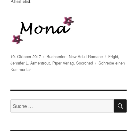
Allerliebst
Veröffentlicht
Kategorien
Schlagwörter
19. Oktober 2017
Buchserien
,
New-Adult Romane
Frigid
,
am
Jennifer L. Armentrout
,
Piper Verlag
,
Socrched
Schreibe einen
zu
Kommentar
Jennifer
L.
Armentrout
–
SU
Scorched
Suche
nach: