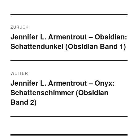
Beitragsnavigation
ZURÜCK
Jennifer L. Armentrout – Obsidian:
Vorheriger
Schattendunkel (Obsidian Band 1)
Beitrag:
WEITER
Jennifer L. Armentrout – Onyx:
Nächster
Schattenschimmer (Obsidian
Beitrag:
Band 2)