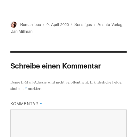
Autor
Veröffentlicht
Kategorien
Schlagwörter
Romanliebe
9. April 2020
Sonstiges
Ansata Verlag
,
am
Dan Millman
Schreibe einen Kommentar
Deine E-Mail-Adresse wird nicht veröffentlicht.
Erforderliche Felder
sind mit
*
markiert
KOMMENTAR
*