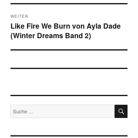
WEITER
Like Fire We Burn von Ayla Dade
Nächster
(Winter Dreams Band 2)
Beitrag:
SU
Suche
nach: