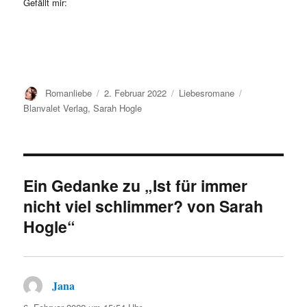
Gefällt mir:
Autor
Veröffentlicht
Kategorien
Schlagwörter
Romanliebe
2. Februar 2022
Liebesromane
am
Blanvalet Verlag
,
Sarah Hogle
Ein Gedanke zu „Ist für immer
nicht viel schlimmer? von Sarah
Hogle“
Jana
sagt: