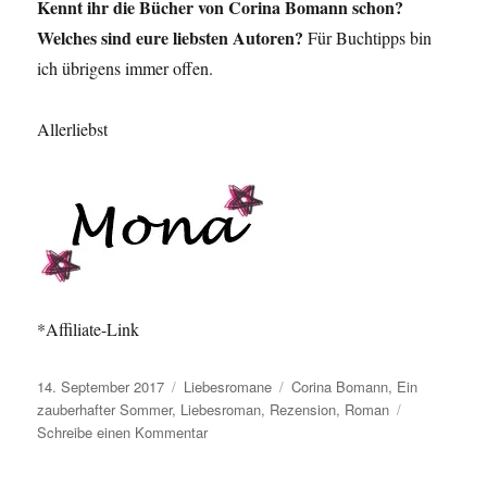
Kennt ihr die Bücher von Corina Bomann schon?
Welches sind eure liebsten Autoren?
Für Buchtipps bin
ich übrigens immer offen.
Allerliebst
*Affiliate-Link
Veröffentlicht
Kategorien
Schlagwörter
14. September 2017
Liebesromane
Corina Bomann
,
Ein
am
zauberhafter Sommer
,
Liebesroman
,
Rezension
,
Roman
zu
Schreibe einen Kommentar
Corina
Bomann