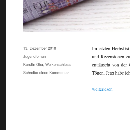
Veröffentlicht
13. Dezember 2018
Im letzten Herbst is
am
Kategorien
Jugendroman
und Rezensionen zu
Schlagwörter
Kerstin Gier
,
Wolkenschloss
enttäuscht von der 
zu
Schreibe einen Kommentar
Tönen. Jetzt habe ic
Wolkenschloss
von
„Wolkenschloss von 
weiterlesen
Kerstin
Gier