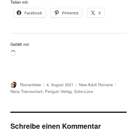
Teilen mit:
Facebook
Pinterest
X
Gefällt mir:
Wird
geladen …
Autor
Veröffentlicht
Kategorien
Schlagwör
Romanliebe
4. August 2021
New-Adult Romane
am
Nena Tramountani
,
Penguin Verlag
,
Soho-Love
Schreibe einen Kommentar