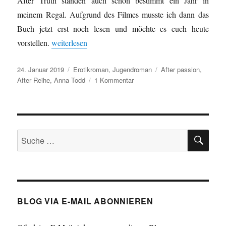
After Truth standen auch schon bestimmt ein Jahr in
meinem Regal. Aufgrund des Filmes musste ich dann das
Buch jetzt erst noch lesen und möchte es euch heute
„Anna Todd – After Passion [After Reihe Band 1]“
vorstellen.
weiterlesen
Veröffentlicht
Kategorien
Schlagwörter
24. Januar 2019
Erotikroman
,
Jugendroman
After passion
,
am
zu
After Reihe
,
Anna Todd
1 Kommentar
Anna
Todd
–
After
SU
Passion
Suche
[After
nach:
Reihe
Band
1]
BLOG VIA E-MAIL ABONNIEREN