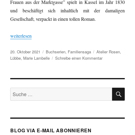
Frauen aus der Marktgasse” spielt in Kassel im Jahr 1830
und beschäftigt sich inhaltlich mit der damaligen
Gesellschaft, verpackt in einen tollen Roman.
„Atelier Rosen – Die Frauen aus der Marktgasse von Marie Lamb
weiterlesen
Veröffentlicht
Kategorien
Schlagwörter
20. Oktober 2021
Buchserien
,
Familiensaga
Atelier Rosen
,
am
zu
Lübbe
,
Marie Lambelle
Schreibe einen Kommentar
Atelier
Rosen
–
Die
SU
Frauen
Suche
aus
nach:
der
Marktgasse
von
Marie
Lamballe
BLOG VIA E-MAIL ABONNIEREN
(Band