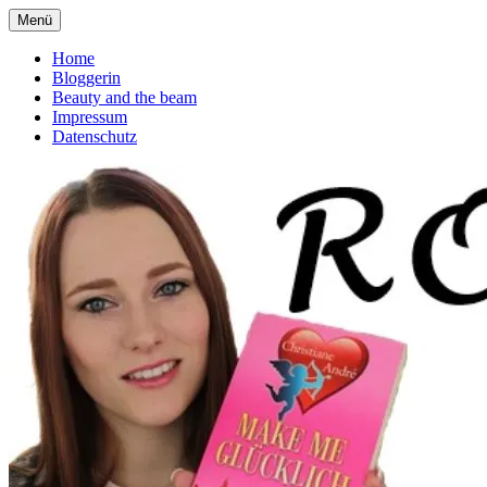
Zum
Menü
Romanliebe
deutscher Buchblog über Romane
Inhalt
springen
Home
Bloggerin
Beauty and the beam
Impressum
Datenschutz