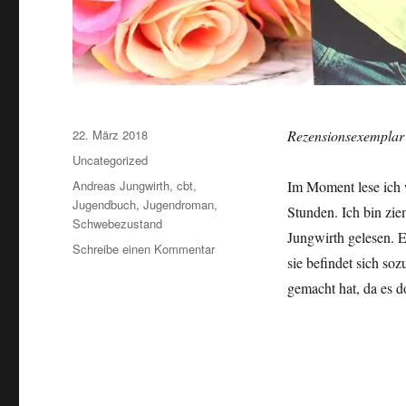
Veröffentlicht
22. März 2018
Rezensionsexemplar
am
Kategorien
Uncategorized
Schlagwörter
Andreas Jungwirth
,
cbt
,
Im Moment lese ich 
Jugendbuch
,
Jugendroman
,
Stunden. Ich bin zie
Schwebezustand
Jungwirth gelesen. E
zu
Schreibe einen Kommentar
sie befindet sich so
Andreas
Jungwirth
gemacht hat, da es 
–
Schwebezustand