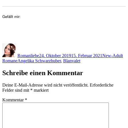
Gefällt mir:
Autor
Veröffentlicht
Kategorien
am
Romanliebe
24. Oktober 2019
15. Februar 2021
New-Adult
Schlagwörter
Romane
Angelika Schwarzhuber
,
Blanvalet
Schreibe einen Kommentar
Deine E-Mail-Adresse wird nicht veröffentlicht.
Erforderliche
Felder sind mit
*
markiert
Kommentar
*