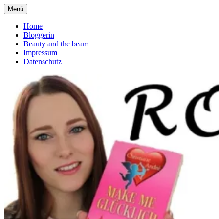
Zum
Menü
Romanliebe
deutscher Buchblog über Romane
Inhalt
springen
Home
Bloggerin
Beauty and the beam
Impressum
Datenschutz