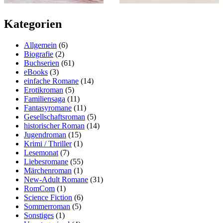
Kategorien
Allgemein
(6)
Biografie
(2)
Buchserien
(61)
eBooks
(3)
einfache Romane
(14)
Erotikroman
(5)
Familiensaga
(11)
Fantasyromane
(11)
Gesellschaftsroman
(5)
historischer Roman
(14)
Jugendroman
(15)
Krimi / Thriller
(1)
Lesemonat
(7)
Liebesromane
(55)
Märchenroman
(1)
New-Adult Romane
(31)
RomCom
(1)
Science Fiction
(6)
Sommerroman
(5)
Sonstiges
(1)