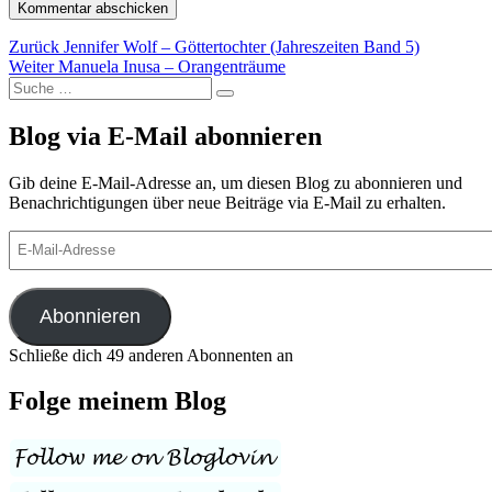
Beitragsnavigation
Vorheriger
Zurück
Jennifer Wolf – Göttertochter (Jahreszeiten Band 5)
Nächster
Beitrag:
Weiter
Manuela Inusa – Orangenträume
Suche
Beitrag:
Suchen
nach:
Blog via E-Mail abonnieren
Gib deine E-Mail-Adresse an, um diesen Blog zu abonnieren und
Benachrichtigungen über neue Beiträge via E-Mail zu erhalten.
E-
Mail-
Adresse
Abonnieren
Schließe dich 49 anderen Abonnenten an
Folge meinem Blog