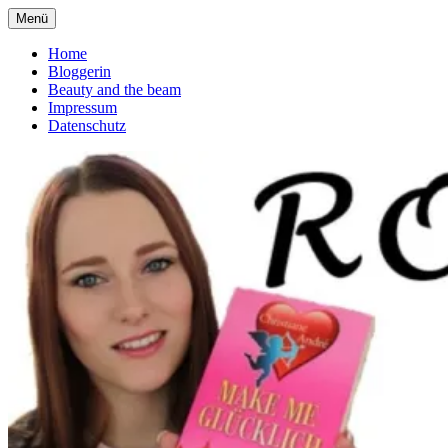
Zum
Menü
Romanliebe
deutscher Buchblog über Romane
Inhalt
springen
Home
Bloggerin
Beauty and the beam
Impressum
Datenschutz