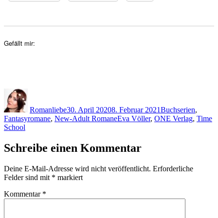
Gefällt mir:
Autor
Veröffentlicht
Kategorien
am
Romanliebe
30. April 2020
8. Februar 2021
Buchserien
,
Schlagwörter
Fantasyromane
,
New-Adult Romane
Eva Völler
,
ONE Verlag
,
Time
School
Schreibe einen Kommentar
Deine E-Mail-Adresse wird nicht veröffentlicht.
Erforderliche
Felder sind mit
*
markiert
Kommentar
*