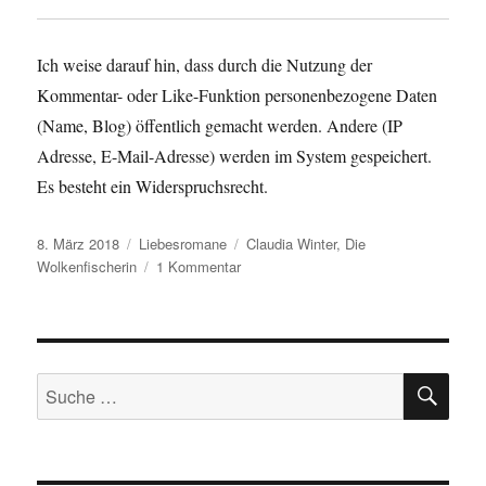
Ich weise darauf hin, dass durch die Nutzung der
Kommentar- oder Like-Funktion personenbezogene Daten
(Name, Blog) öffentlich gemacht werden. Andere (IP
Adresse, E-Mail-Adresse) werden im System gespeichert.
Es besteht ein Widerspruchsrecht.
Veröffentlicht
Kategorien
Schlagwörter
8. März 2018
Liebesromane
Claudia Winter
,
Die
am
zu
Wolkenfischerin
1 Kommentar
Claudia
Winter
–
Die
SU
Wolkenfischerin
Suche
nach: