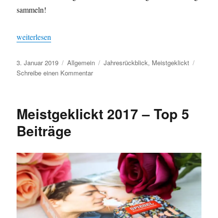
sammeln!
„Meistgeklickt 2018 [Jahresrückblick]“
weiterlesen
Veröffentlicht
Kategorien
Schlagwörter
3. Januar 2019
Allgemein
Jahresrückblick
,
Meistgeklickt
am
zu
Schreibe einen Kommentar
Meistgeklickt
2018
[Jahresrückblick]
Meistgeklickt 2017 – Top 5
Beiträge