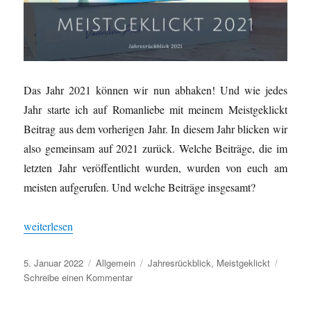
Das Jahr 2021 können wir nun abhaken! Und wie jedes
Jahr starte ich auf Romanliebe mit meinem Meistgeklickt
Beitrag aus dem vorherigen Jahr. In diesem Jahr blicken wir
also gemeinsam auf 2021 zurück. Welche Beiträge, die im
letzten Jahr veröffentlicht wurden, wurden von euch am
meisten aufgerufen. Und welche Beiträge insgesamt?
„Meistgeklickt 2021 [Jahresrückblick]“
weiterlesen
Veröffentlicht
Kategorien
Schlagwörter
5. Januar 2022
Allgemein
Jahresrückblick
,
Meistgeklickt
am
zu
Schreibe einen Kommentar
Meistgeklickt
2021