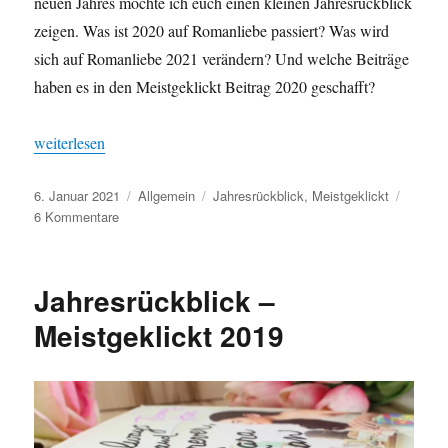
neuen Jahres möchte ich euch einen kleinen Jahresrückblick
zeigen. Was ist 2020 auf Romanliebe passiert? Was wird
sich auf Romanliebe 2021 verändern? Und welche Beiträge
haben es in den Meistgeklickt Beitrag 2020 geschafft?
„Meistgeklickt 2020 [Jahresrückblick]“
weiterlesen
Veröffentlicht
Kategorien
Schlagwörter
6. Januar 2021
Allgemein
Jahresrückblick
,
Meistgeklickt
am
zu
6 Kommentare
Meistgeklickt
2020
[Jahresrückblick]
Jahresrückblick –
Meistgeklickt 2019