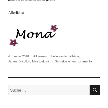
Allerliebst
Veröffentlicht
Kategorien
Schlagwörter
4. Januar 2018
Allgemein
beliebteste Beiträge
,
am
zu
Jahresrückblick
,
Meistgeklickt
Schreibe einen Kommentar
Meistgekli
2017
–
Top
SU
5
Suche
Beiträge
nach: