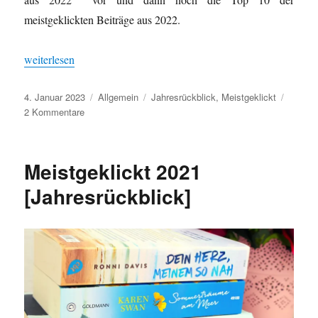
meistgeklickten Beiträge aus 2022.
„Meistgeklickt 2022 [Jahresrückblick]“
weiterlesen
Veröffentlicht
Kategorien
Schlagwörter
4. Januar 2023
Allgemein
Jahresrückblick
,
Meistgeklickt
am
zu
2 Kommentare
Meistgeklickt
2022
[Jahresrückblick]
Meistgeklickt 2021
[Jahresrückblick]