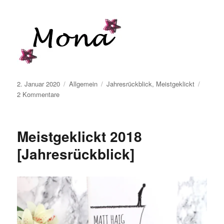
Veröffentlicht
Kategorien
Schlagwörter
2. Januar 2020
Allgemein
Jahresrückblick
,
Meistgeklickt
am
zu
2 Kommentare
Jahresrückblick
–
Meistgeklickt
Meistgeklickt 2018
2019
[Jahresrückblick]