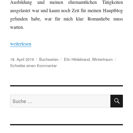
Ausbildung und meinen ehrenamtlichen Tätigkeiten
ausgelastet war und kaum noch Zeit für meinen Hauptblog
gefunden habe, war für mich klar: Romanliebe muss
warten.
„Elin Hildebrand – Wintertraum (Winter-Street Band 4)“
weiterlesen
Veröffentlicht
Kategorien
Schlagwörter
18. April 2019
Buchserien
Elin Hildebrand
,
Wintertraum
am
zu
Schreibe einen Kommentar
Elin
Hildebrand
–
Wintertraum
SU
(Winter-
Suche
Street
nach:
Band
4)