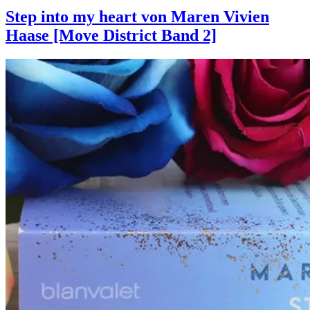
Leben
Step into my heart von Maren Vivien
mit
Haase [Move District Band 2]
dir
von
Holly
Miller