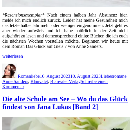
*Rezensionsexemplar*
Nach einem halben Jahr Abstinenz hier,
melde ich mich endlich zurück. Leider hat meine Gesundheit mich
das letzte halbe Jahr mehr oder weniger eingenommen. Jetzt geht es
aber wieder aufwärts und ich habe natürlich in der Zeit nicht
aufgehört zu lesen und dementsprechend einige Bücher, die ich euch
die nächsten Wochen vorstellen möchte. Beginnen wir heute mit
dem Roman Das Glück auf Gleis 7 von Anne Sanders.
„Das
weiterlesen
Glück
Autor
Veröffentlicht
Kategorien
S
auf
am
Gleis
Romanliebe
16. August 2023
10. August 2023
Liebesromane
7
Anne Sanders
,
Blanvalet
,
Blanvalet Verlag
Schreibe einen
von
zu
Kommentar
Anne
Das
Sanders“
Glück
Die alte Schule am See – Wo du das Glück
auf
findest von Jana Lukas [Band 2]
Gleis
7
von
Anne
Sanders