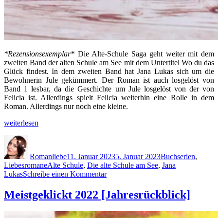
*Rezensionsexemplar*
Die Alte-Schule Saga geht weiter mit dem
zweiten Band der alten Schule am See mit dem Untertitel Wo du das
Glück findest. In dem zweiten Band hat Jana Lukas sich um die
Bewohnerin Jule gekümmert. Der Roman ist auch losgelöst von
Band 1 lesbar, da die Geschichte um Jule losgelöst von der von
Felicia ist. Allerdings spielt Felicia weiterhin eine Rolle in dem
Roman. Allerdings nur noch eine kleine.
„Die
weiterlesen
alte
Autor
Veröffentlicht
Kategorien
Schule
am
am
Romanliebe
11. Januar 2023
5. Januar 2023
Buchserien
,
See
Schlagwörter
Liebesromane
Alte Schule
,
Die alte Schule am See
,
Jana
–
zu
Lukas
Schreibe einen Kommentar
Wo
Die
du
alte
Meistgeklickt 2022 [Jahresrückblick]
das
Schule
Glück
am
findest
See