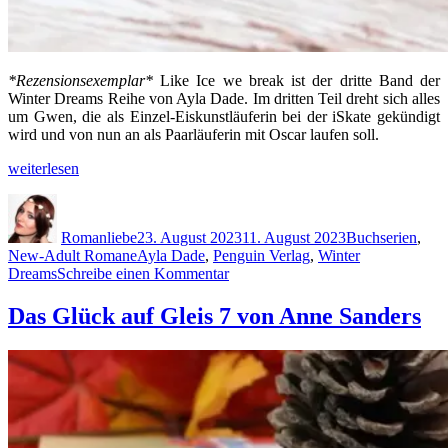
*Rezensionsexemplar*
Like Ice we break ist der dritte Band der
Winter Dreams Reihe von Ayla Dade. Im dritten Teil dreht sich alles
um Gwen, die als Einzel-Eiskunstläuferin bei der iSkate gekündigt
wird und von nun an als Paarläuferin mit Oscar laufen soll.
„Like
weiterlesen
Ice
Autor
Veröffentlicht
Kategorien
we
am
break
Romanliebe
23. August 2023
11. August 2023
Buchserien
,
von
Schlagwörter
New-Adult Romane
Ayla Dade
,
Penguin Verlag
,
Winter
Ayla
zu
Dreams
Schreibe einen Kommentar
Dade
Like
[Winter
Ice
Das Glück auf Gleis 7 von Anne Sanders
Dreams
we
Band
break
3]“
von
Ayla
Dade
[Winter
Dreams