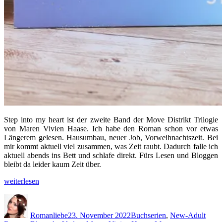
Step into my heart ist der zweite Band der Move Distrikt Trilogie
von Maren Vivien Haase. Ich habe den Roman schon vor etwas
Längerem gelesen. Hausumbau, neuer Job, Vorweihnachtszeit. Bei
mir kommt aktuell viel zusammen, was Zeit raubt. Dadurch falle ich
aktuell abends ins Bett und schlafe direkt. Fürs Lesen und Bloggen
bleibt da leider kaum Zeit über.
„Step
weiterlesen
into
Autor
Veröffentlicht
Kategorien
my
am
heart
Romanliebe
23. November 2022
Buchserien
,
New-Adult
von