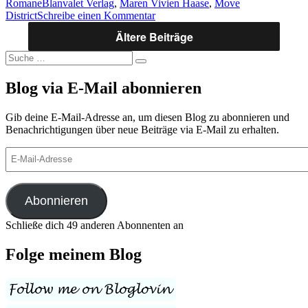
Schlagwörter
Romane
Blanvalet Verlag
,
Maren Vivien Haase
,
Move
Maren
zu
District
Schreibe einen Kommentar
Vivien
Step
Haase
Ältere Beiträge
into
[Move
my
District
Suche
heart
Band
Suchen
nach:
von
2]“
Blog via E-Mail abonnieren
Maren
Vivien
Haase
Gib deine E-Mail-Adresse an, um diesen Blog zu abonnieren und
[Move
Benachrichtigungen über neue Beiträge via E-Mail zu erhalten.
District
Band
E-
2]
Mail-
Adresse
Abonnieren
Schließe dich 49 anderen Abonnenten an
Folge meinem Blog