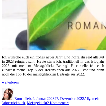
Ich wünsche euch ein frohes neues Jahr! Und hoffe, ihr seid alle gut
in 2023 reingerutscht! Heute starte ich, traditionell in das Blogjahr
2023 mit meinem Meistgeklickt Beitrag! Hier stelle ich euch
zunächst meine Top 5 der Rezensionen aus 2022 vor und dann
noch die Top 10 der meistgeklickten Beiträge aus 2022.
„Meistgeklickt
weiterlesen
2022
Autor
Veröffentlicht
Kategorien
Schl
[Jahresrückblick]“
am
Romanliebe
4. Januar 2023
27. Dezember 2022
Allgemein
zu
Jahresrückblick
,
Meistgeklickt
2 Kommentare