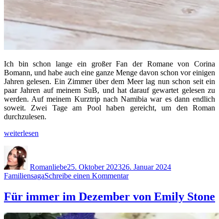
Ich bin schon lange ein großer Fan der Romane von Corina
Bomann, und habe auch eine ganze Menge davon schon vor einigen
Jahren gelesen. Ein Zimmer über dem Meer lag nun schon seit ein
paar Jahren auf meinem SuB, und hat darauf gewartet gelesen zu
werden. Auf meinem Kurztrip nach Namibia war es dann endlich
soweit. Zwei Tage am Pool haben gereicht, um den Roman
durchzulesen.
„Ein
weiterlesen
Zimmer
Autor
Veröffentlicht
Kategorien
über
am
dem
Romanliebe
25. Oktober 2023
26. Januar 2024
Meer
zu
Familiensaga
Schreibe einen Kommentar
von
Ein
Corina
Zimmer
Für immer im Dezember von Emily Stone
Bomann“
über
dem