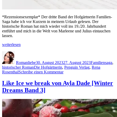
*Rezensionsexemplar* Der dritte Band der Hofgärtnerin Familien-
Saga habe ich vor Kurzem in meinem Urlaub gelesen. Der
historische Roman hat mich wieder voll ins 19./20. Jahrhundert
entführt und mich in die Welt von Marleene und Julius eintauchen
lassen.
„Die
weiterlesen
Hofgärtnerin
Autor
Veröffentlicht
Kategorien
Blütenzauber
am
von
Romanliebe
30. August 2023
27. August 2023
Familiensaga
,
Rena
Schlagwörter
historischer Roman
Die Hofgärtnerin
,
Penguin Verlag
,
Rena
Rosenthal
zu
Rosenthal
Schreibe einen Kommentar
(Band
Die
3)“
Hofgärtnerin
Like Ice we break von Ayla Dade [Winter
Blütenzauber
Dreams Band 3]
von
Rena
Rosenthal
(Band
3)