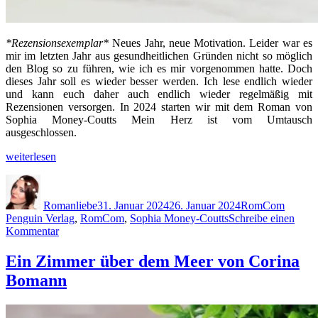
*Rezensionsexemplar*
Neues Jahr, neue Motivation. Leider war es
mir im letzten Jahr aus gesundheitlichen Gründen nicht so möglich
den Blog so zu führen, wie ich es mir vorgenommen hatte. Doch
dieses Jahr soll es wieder besser werden. Ich lese endlich wieder
und kann euch daher auch endlich wieder regelmäßig mit
Rezensionen versorgen. In 2024 starten wir mit dem Roman von
Sophia Money-Coutts Mein Herz ist vom Umtausch
ausgeschlossen.
„Mein
weiterlesen
Herz
Autor
Veröffentlicht
Kategorien
Schlag
ist
am
vom
Romanliebe
31. Januar 2024
26. Januar 2024
RomCom
Umtausch
Penguin Verlag
,
RomCom
,
Sophia Money-Coutts
Schreibe einen
ausgeschlossen
zu
Kommentar
von
Mein
Sophia
Herz
Ein Zimmer über dem Meer von Corina
Money-
ist
Coutts“
Bomann
vom
Umtausch
ausgeschlossen