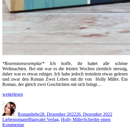
*Rezensionsexemplar*
Ich hoffe, ihr hattet alle schöne
Weihnachten. Bei mir war es die letzten Wochen ziemlich stressig,
daher war es etwas ruhiger. Ich habe jedoch trotzdem etwas gelesen
und zwar den Roman Zwei Leben mit dir von Holly Miller. Ein
Roman, der gleich zwei Geschichten mit sich bringt…
„Zwei
weiterlesen
Leben
Autor
Veröffentlicht
Kategori
mit
am
dir
Romanliebe
28. Dezember 2022
26. Dezember 2022
von
Schlagwörter
Liebesromane
Blanvalet Verlag
,
Holly Miller
Schreibe einen
Holly
zu
Kommentar
Miller“
Zwei