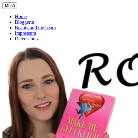
Zum
Menü
deutscher Buchblog über Romane
Inhalt
Romanliebe
springen
Home
Bloggerin
Beauty and the beam
Impressum
Datenschutz