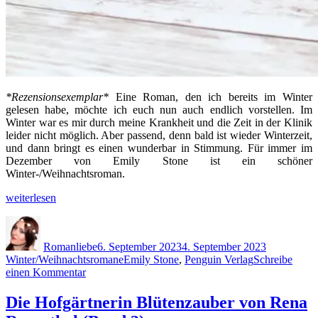
*Rezensionsexemplar*
Eine Roman, den ich bereits im Winter
gelesen habe, möchte ich euch nun auch endlich vorstellen. Im
Winter war es mir durch meine Krankheit und die Zeit in der Klinik
leider nicht möglich. Aber passend, denn bald ist wieder Winterzeit,
und dann bringt es einen wunderbar in Stimmung. Für immer im
Dezember von Emily Stone ist ein schöner
Winter-/Weihnachtsroman.
„Für
weiterlesen
immer
Autor
Veröffentlicht
Kategorien
im
am
Dezember
Romanliebe
6. September 2023
4. September 2023
von
Schlagwörter
Winter/Weihnachtsromane
Emily Stone
,
Penguin Verlag
Schreibe
Emily
zu
einen Kommentar
Stone“
Für
immer
Die Hofgärtnerin Blütenzauber von Rena
im