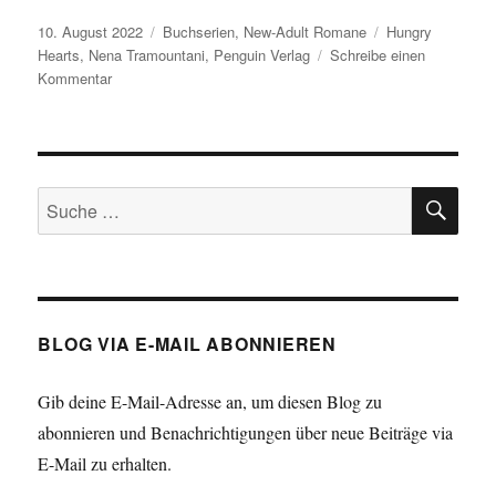
Veröffentlicht
Kategorien
Schlagwörter
10. August 2022
Buchserien
,
New-Adult Romane
Hungry
am
Hearts
,
Nena Tramountani
,
Penguin Verlag
Schreibe einen
zu
Kommentar
The
way
I
break
SU
von
Suche
Nena
nach:
Tramountani
(Hungry
Hearts
Band
1)
BLOG VIA E-MAIL ABONNIEREN
Gib deine E-Mail-Adresse an, um diesen Blog zu
abonnieren und Benachrichtigungen über neue Beiträge via
E-Mail zu erhalten.