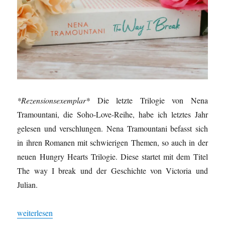
*Rezensionsexemplar*
Die letzte Trilogie von Nena
Tramountani, die Soho-Love-Reihe, habe ich letztes Jahr
gelesen und verschlungen. Nena Tramountani befasst sich
in ihren Romanen mit schwierigen Themen, so auch in der
neuen Hungry Hearts Trilogie. Diese startet mit dem Titel
The way I break und der Geschichte von Victoria und
Julian.
„The way I break von Nena Tramountani (Hungry Hearts Band 1
weiterlesen