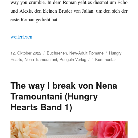
way you crumble. In dem Roman geht es diesmal um Echo
und Alexis, den kleinen Bruder von Julian, um den sich der
erste Roman gedreht hat.
„The way you crumble von Nena Tramountani (Hungry Hearts B
weiterlesen
Veröffentlicht
Kategorien
Schlagwörter
12. Oktober 2022
Buchserien
,
New-Adult Romane
Hungry
am
zu
Hearts
,
Nena Tramountani
,
Penguin Verlag
1 Kommentar
The
way
you
The way I break von Nena
crumble
von
Tramountani (Hungry
Nena
Hearts Band 1)
Tramountani
(Hungry
Hearts
Band
2)