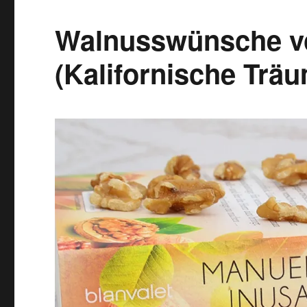
Band
6)
Walnusswünsche v
(Kalifornische Trä