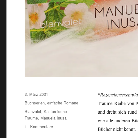
Veröffentlicht
3. März 2021
*Rezensionsexempla
am
Kategorien
Buchserien
,
einfache Romane
Träume Reihe von M
Schlagwörter
Blanvalet
,
Kalifornische
und dreht sich run
Träume
,
Manuela Inusa
wie alle anderen B
zu
11 Kommentare
Bücher nicht kennt.
Manuela