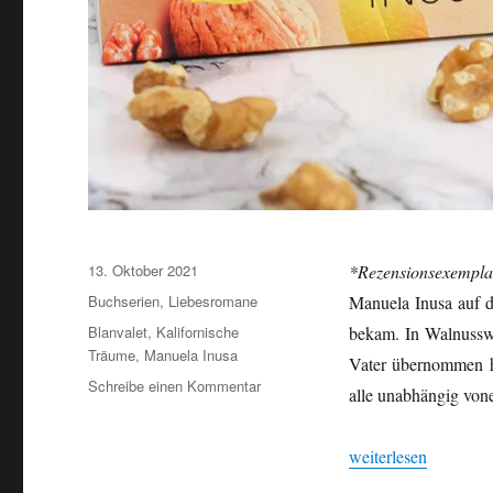
Veröffentlicht
13. Oktober 2021
*Rezensionsexempl
am
Kategorien
Buchserien
,
Liebesromane
Manuela Inusa auf d
Schlagwörter
Blanvalet
,
Kalifornische
bekam. In Walnusswü
Träume
,
Manuela Inusa
Vater übernommen ha
zu
Schreibe einen Kommentar
alle unabhängig vone
Walnusswünsche
von
Manuela
„Walnusswünsche vo
weiterlesen
Inusa