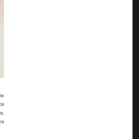
he
en
n,
en