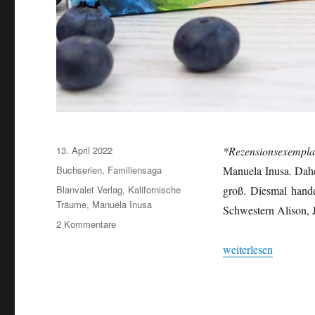
Veröffentlicht
13. April 2022
*Rezensionsexempl
am
Kategorien
Buchserien
,
Familiensaga
Manuela Inusa. Dahe
Schlagwörter
Blanvalet Verlag
,
Kalifornische
groß. Diesmal hande
Träume
,
Manuela Inusa
Schwestern Alison, J
zu
2 Kommentare
Blaubeerjahre
„Blaubeerjahre von 
weiterlesen
von
Manuela
Inusa
(Kalifornische
Träume