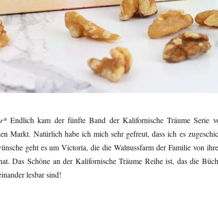
ar*
Endlich kam der fünfte Band der Kalifornische Träume Serie v
en Markt. Natürlich habe ich mich sehr gefreut, dass ich es zugeschic
nsche geht es um Victoria, die die Walnussfarm der Familie von ihr
t. Das Schöne an der Kalifornische Träume Reihe ist, das die Büch
inander lesbar sind!
n Manuela Inusa (Kalifornische Träume Band 5)“