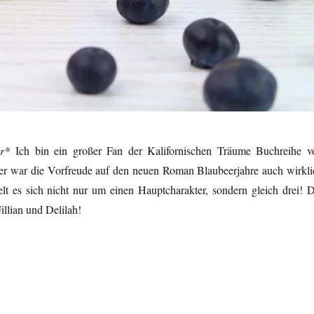
ar*
Ich bin ein großer Fan der Kalifornischen Träume Buchreihe v
r war die Vorfreude auf den neuen Roman Blaubeerjahre auch wirkli
lt es sich nicht nur um einen Hauptcharakter, sondern gleich drei! D
illian und Delilah!
Manuela Inusa (Kalifornische Träume Band 6)“