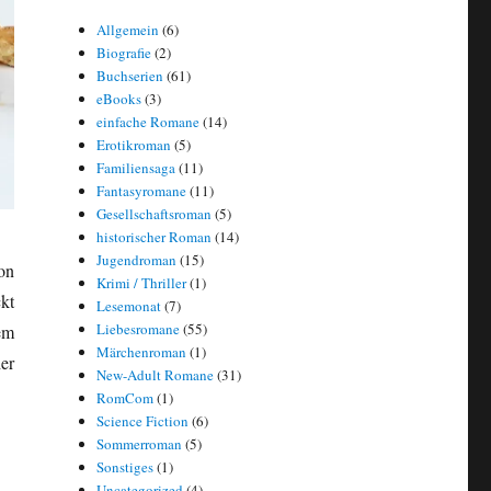
Allgemein
(6)
Biografie
(2)
Buchserien
(61)
eBooks
(3)
einfache Romane
(14)
Erotikroman
(5)
Familiensaga
(11)
Fantasyromane
(11)
Gesellschaftsroman
(5)
historischer Roman
(14)
Jugendroman
(15)
on
Krimi / Thriller
(1)
kt
Lesemonat
(7)
Liebesromane
(55)
em
Märchenroman
(1)
er
New-Adult Romane
(31)
RomCom
(1)
Science Fiction
(6)
Sommerroman
(5)
Sonstiges
(1)
Uncategorized
(4)