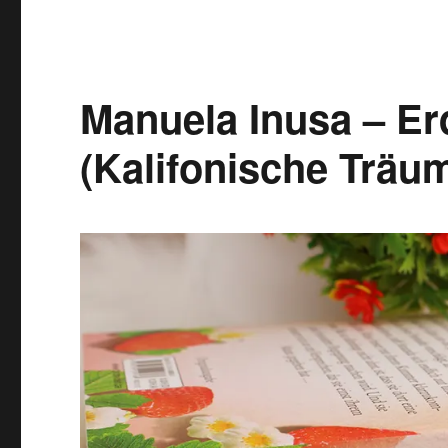
(Kalifornische
Träume
Band
5)
Manuela Inusa – E
(Kalifonische Träu